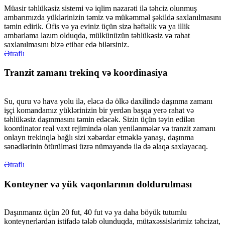
Müasir təhlükəsiz sistemi və iqlim nəzarəti ilə təhciz olunmuş
ambarımızda yüklərinizin təmiz və mükəmməl şəkildə saxlanılmasını
təmin edirik. Ofis və ya eviniz üçün sizə həftəlik və ya illik
ambarlama lazım olduqda, mülkünüzün təhlükəsiz və rahat
saxlanılmasını bizə etibar edə bilərsiniz.
Ətraflı
Tranzit zamanı trekinq və koordinasiya
Su, quru və hava yolu ilə, eləcə də ölkə daxilində daşınma zamanı
işçi komandamız yüklərinizin bir yerdən başqa yerə rahat və
təhlükəsiz daşınmasını təmin edəcək. Sizin üçün təyin edilən
koordinator real vaxt rejimində olan yenilənmələr və tranzit zamanı
onlayn trekinqlə bağlı sizi xəbərdar etməklə yanaşı, daşınma
sənədlərinin ötürülməsi üzrə nümayəndə ilə də əlaqə saxlayacaq.
Ətraflı
Konteyner və yük vaqonlarının doldurulması
Daşınmanız üçün 20 fut, 40 fut və ya daha böyük tutumlu
konteynerlərdən istifadə tələb olunduqda, mütəxəssislərimiz təhcizat,