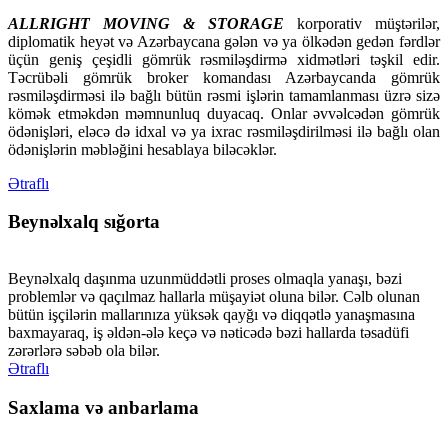
ALLRIGHT MOVING & STORAGE
korporativ müştərilər,
diplomatik heyət və Azərbaycana gələn və ya ölkədən gedən fərdlər
üçün geniş çeşidli gömrük rəsmiləşdirmə xidmətləri təşkil edir.
Təcrübəli gömrük broker komandası Azərbaycanda gömrük
rəsmiləşdirməsi ilə bağlı bütün rəsmi işlərin tamamlanması üzrə sizə
kömək etməkdən məmnunluq duyacaq. Onlar əvvəlcədən gömrük
ödənişləri, eləcə də idxal və ya ixrac rəsmiləşdirilməsi ilə bağlı olan
ödənişlərin məbləğini hesablaya biləcəklər.
Ətraflı
Beynəlxalq sığorta
Beynəlxalq daşınma uzunmüddətli proses olmaqla yanaşı, bəzi
problemlər və qaçılmaz hallarla müşayiət oluna bilər. Cəlb olunan
bütün işçilərin mallarınıza yüksək qayğı və diqqətlə yanaşmasına
baxmayaraq, iş əldən-ələ keçə və nəticədə bəzi hallarda təsadüfi
zərərlərə səbəb ola bilər.
Ətraflı
Saxlama və anbarlama