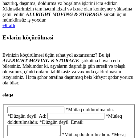
hazırlıq, daşınma, doldurma və boşaltma işlərini icra edirlər.
Xidmətlərimizin tam həcmi idxal və ixrac olan konteyner yüklərinə
şamil edilir.
ALLRIGHT MOVING & STORAGE
şirkəti üçün
mümkünsüz iş yoxdur.
Ətraflı
Evlərin köçürülməsi
Evinizin köçürülməsi üçün rahat yol axtarırsınız? Bu işi
ALLRIGHT MOVING & STORAGE
şirkətinə həvalə edə
bilərsiniz. Məlumdur ki, əşyaların daşındığı gün stresli və təlaşlı
olursunuz, çünki onların təhlükəsiz və vaxtında çatdırılmasını
istəyirsiniz. Hətta şəhər ətrafına daşınmaq belə kifayət qədər yorucu
ola bilər.
əlaqə
*Mütləq doldurulmalıdır.
*Düzgün deyil.
Ad:
*Mütləq
doldurulmalıdır.
*Düzgün deyil.
Email:
*Mütləq doldurulmalıdır.
*Mesaj