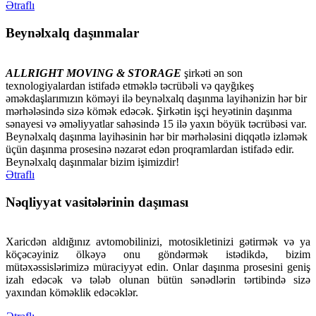
Ətraflı
Beynəlxalq daşınmalar
ALLRIGHT MOVING & STORAGE
şirkəti ən son
texnologiyalardan istifadə etməklə təcrübəli və qayğıkeş
əməkdaşlarımızın köməyi ilə beynəlxalq daşınma layihənizin hər bir
mərhələsində sizə kömək edəcək. Şirkətin işçi heyətinin daşınma
sənayesi və əməliyyatlar sahəsində 15 ilə yaxın böyük təcrübəsi var.
Beynəlxalq daşınma layihəsinin hər bir mərhələsini diqqətlə izləmək
üçün daşınma prosesinə nəzarət edən proqramlardan istifadə edir.
Beynəlxalq daşınmalar bizim işimizdir!
Ətraflı
Nəqliyyat vasitələrinin daşıması
Xaricdən aldığınız avtomobilinizi, motosikletinizi gətirmək və ya
köçəcəyiniz ölkəyə onu göndərmək istədikdə, bizim
mütəxəssislərimizə müraciyyət edin. Onlar daşınma prosesini geniş
izah edəcək və tələb olunan bütün sənədlərin tərtibində sizə
yaxından köməklik edəcəklər.