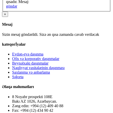
qısadır.
Mesaj:
göndər
×
Mesaj
Sizin mesaj göndərildi. Sizə ən qısa zamanda cavab veriləcək
kateqorİyalar
Evdən-evə daşınma
Ofis və korporativ daşınmalar
Beynəlxalq daşınmalar
Nəqliyyat vasitələrinin daşınması
Saxlanma və anbarlama
Sığorta
Əlaqə məlumatları
8 Noyabr prospekti 108E
Bakı AZ 1026, Azərbaycan.
Zəng edin: +994 (12) 409 40 88
Fax: +994 (12) 434 90 42