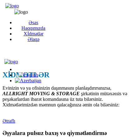
Əsas
Haqqımızda
Xİdmətlər
Əlaqə
XİDMƏTLƏR
Evinizin və ya ofisinizin daşınmasını planlaşdırırsınızsa,
ALLRIGHT MOVING & STORAGE
şirkətinin mütəxəssis və
peşəkarlardan ibarət komandasına üz tuta bilərsiniz.
Xidmətlərimizdən məmnun qalacağınıza əmin ola bilərsiniz:
Ətraflı
Əşyalara pulsuz baxış və qiymətləndirmə