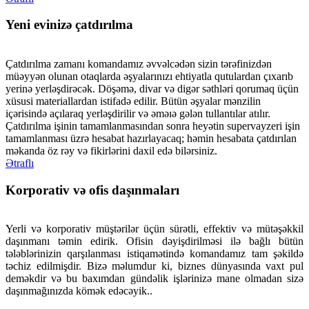
Yeni evinizə çatdırılma
Çatdırılma zamanı komandamız əvvəlcədən sizin tərəfinizdən
müəyyən olunan otaqlarda əşyalarınızı ehtiyatla qutulardan çıxarıb
yerinə yerləşdirəcək. Döşəmə, divar və digər səthləri qorumaq üçün
xüsusi materiallardan istifadə edilir. Bütün əşyalar mənzilin
içərisində açılaraq yerləşdirilir və əməıə gələn tullantılar atılır.
Çatdırılma işinin tamamlanmasından sonra heyətin supervayzeri işin
tamamlanması üzrə hesabat hazırlayacaq; həmin hesabata çatdırılan
məkanda öz rəy və fikirlərini daxil edə bilərsiniz.
Ətraflı
Korporativ və ofis daşınmaları
Yerli və korporativ müştərilər üçün sürətli, effektiv və mütəşəkkil
daşınmanı təmin edirik. Ofisin dəyişdirilməsi ilə bağlı bütün
tələblərinizin qarşılanması istiqamətində komandamız tam şəkildə
təchiz edilmişdir. Bizə məlumdur ki, biznes dünyasında vaxt pul
deməkdir və bu baxımdan gündəlik işlərinizə mane olmadan sizə
daşınmağınızda kömək edəcəyik..