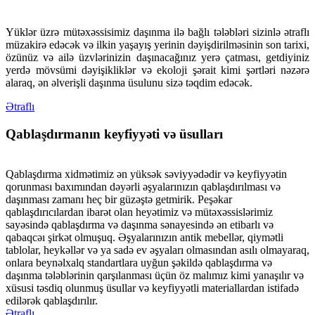
Yüklər üzrə mütəxəssisimiz daşınma ilə bağlı tələbləri sizinlə ətraflı
müzakirə edəcək və ilkin yaşayış yerinin dəyişdirilməsinin son tarixi,
özünüz və ailə üzvlərinizin daşınacağınız yerə çatması, getdiyiniz
yerdə mövsümi dəyişikliklər və ekoloji şərait kimi şərtləri nəzərə
alaraq, ən əlverişli daşınma üsulunu sizə təqdim edəcək.
Ətraflı
Qablaşdırmanın keyfiyyəti və üsulları
Qablaşdırma xidmətimiz ən yüksək səviyyədədir və keyfiyyətin
qorunması baxımından dəyərli əşyalarınızın qablaşdırılması və
daşınması zamanı heç bir güzəştə getmirik. Peşəkar
qablaşdırıcılardan ibarət olan heyətimiz və mütəxəssislərimiz
sayəsində qablaşdırma və daşınma sənayesində ən etibarlı və
qabaqcəı şirkət olmuşuq. Əşyalarınızın antik mebellər, qiymətli
tablolar, heykəllər və ya sadə ev əşyaları olmasından asılı olmayaraq,
onlara beynəlxalq standartlara uyğun şəkildə qablaşdırma və
daşınma tələblərinin qarşılanması üçün öz malımız kimi yanaşılır və
xüsusi təsdiq olunmuş üsullar və keyfiyyətli materiallardan istifadə
edilərək qablaşdırılır.
Ətraflı