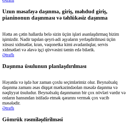
Ətraflı
Uzun məsafəyə daşınma, giriş, məhdud giriş,
pianinonun daşınması və təhlükəsiz daşınma
Hətta ən çətin hallarda belə sizin üçün işləri asanlaşdırmaq bizim
işimizdir. Nadir tapılan qeyri-adi əşyaların yerləşdirilməsi üçün
xüsusi xidmətlər, kran, vaqonetka kimi avadanlıqlar, servis
xidmətləri və əlavə işçi qüvvəsini təmin edə bilərik.
Ətraflı
Daşınma üsulunun planlaşdırılması
Həyatda və işdə hər zaman çoxlu seçimlərimiz olur. Beynəlxalq
daşınma zamanı əsas diqqət mərkəzindəolan məsələ daşınma və
nəqliyyat üsuludur. Beynəlxalq daşınmanın bir çox növləri vardır və
onların hansından istifadə etmək qərarını vermək çox vacib
məsələdir.
Ətraflı
Gömrük rəsmiləşdirilməsi