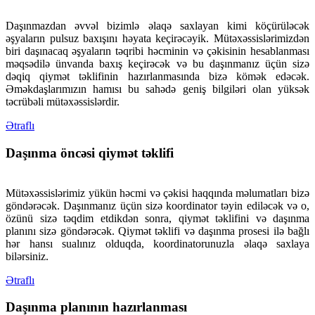
Daşınmazdan əvvəl bizimlə əlaqə saxlayan kimi köçürüləcək
əşyaların pulsuz baxışını həyata keçirəcəyik. Mütəxəssislərimizdən
biri daşınacaq əşyaların təqribi həcminin və çəkisinin hesablanması
məqsədilə ünvanda baxış keçirəcək və bu daşınmanız üçün sizə
dəqiq qiymət təklifinin hazırlanmasında bizə kömək edəcək.
Əməkdaşlarımızın hamısı bu sahədə geniş bilgiləri olan yüksək
təcrübəli mütəxəssislərdir.
Ətraflı
Daşınma öncəsi qiymət təklifi
Mütəxəssislərimiz yükün həcmi və çəkisi haqqında məlumatları bizə
göndərəcək. Daşınmanız
üçün sizə koordinator təyin ediləcək və o,
özünü sizə təqdim etdikdən sonra, qiymət təklifini və
daşınma
planını sizə göndərəcək. Qiymət təklifi və daşınma prosesi ilə bağlı
hər hansı sualınız olduqda, koordinatorunuzla əlaqə saxlaya
bilərsiniz.
Ətraflı
Daşınma planının hazırlanması